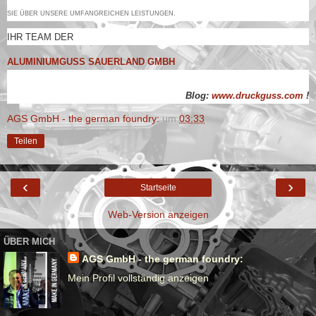
SIE ÜBER UNSERE UMFANGREICHEN LEISTUNGEN.
IHR TEAM DER
ALUMINIUMGUSS SAUERLAND GMBH
Blog:
www.druckguss.com
!
AGS GmbH - the german foundry:
um
03:33
Teilen
‹
›
Startseite
Web-Version anzeigen
ÜBER MICH
AGS GmbH - the german foundry:
Mein Profil vollständig anzeigen