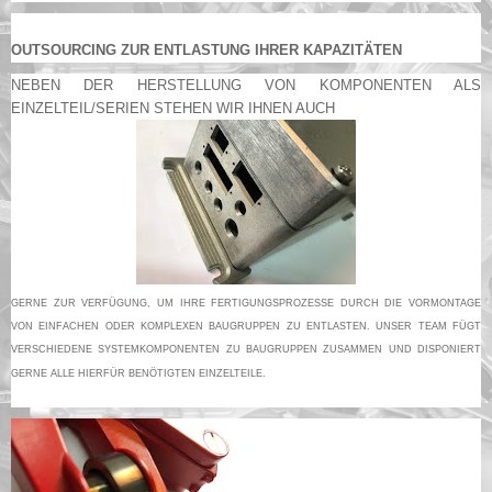
OUTSOURCING ZUR ENTLASTUNG IHRER KAPAZITÄTEN
NEBEN DER HERSTELLUNG VON KOMPONENTEN ALS
EINZELTEIL/SERIEN STEHEN WIR IHNEN AUCH
GERNE ZUR VERFÜGUNG, UM IHRE FERTIGUNGSPROZESSE DURCH DIE VORMONTAGE
VON EINFACHEN ODER KOMPLEXEN BAUGRUPPEN ZU ENTLASTEN. UNSER TEAM FÜGT
VERSCHIEDENE SYSTEMKOMPONENTEN ZU BAUGRUPPEN ZUSAMMEN UND DISPONIERT
GERNE ALLE HIERFÜR BENÖTIGTEN EINZELTEILE.