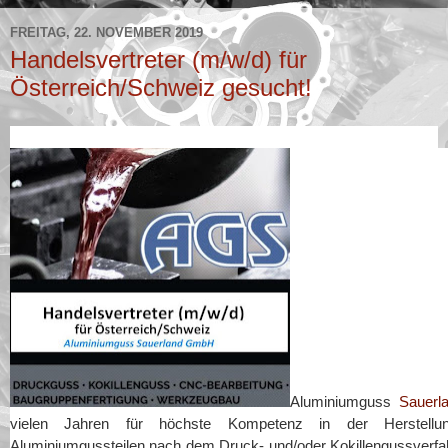
FREITAG, 22. NOVEMBER 2019
Handelsvertreter (m/w/d) für
Österreich/Schweiz gesucht!
Aluminiumguss
Sauerl
vielen Jahren für höchste Kompetenz in der Herstell
Aluminiumgussteilen nach dem Druck- und/oder Kokillengussverfahr