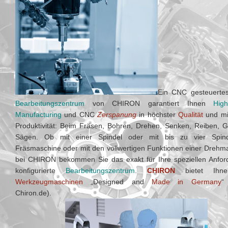
Ein CNC gesteuertes
Bearbeitungszentrum
von CHIRON garantiert Ihnen
Hig
Manufacturing
und CNC
Zerspanung
in höchster
Qualität
und mi
Produktivität: Beim Fräsen, Bohren, Drehen, Senken, Reiben, 
Sägen. Ob mit einer Spindel oder mit bis zu vier Spind
Fräsmaschine oder mit den vollwertigen Funktionen einer Drehm
bei CHIRON bekommen Sie das exakt für Ihre speziellen Anfo
konfigurierte
Bearbeitungszentrum
.
CHIRON
bietet Ihn
Werkzeugmaschinen
„Designed and
Made in Germany
“
Chiron.de).